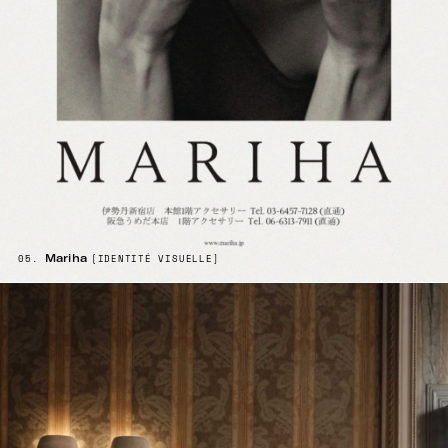
Mariha
05.
[IDENTITÉ VISUELLE
]