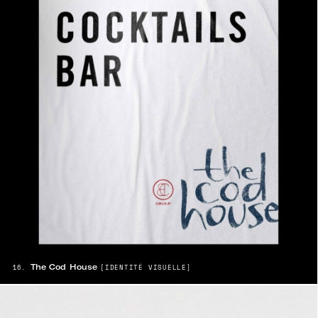
The Cod House
16.
[IDENTITÉ VISUELLE]