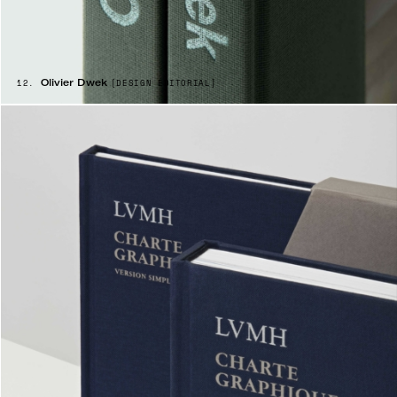
Olivier Dwek
12.
[
DESIGN ÉDITORIAL]