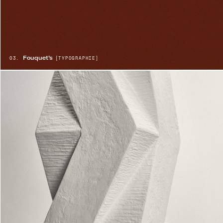
Fouquet’s
03.
[TYPOGRAPHIE]