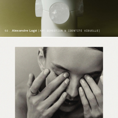
Alexandre Logé
02.
[ART DIRECTION & IDENTITÉ VISUELLE
]