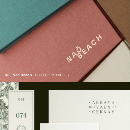
Nao Beach
04.
[IDENTITÉ VISUELLE
]